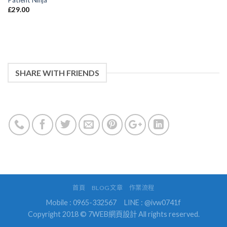
Patient Ninja
£
29.00
SHARE WITH FRIENDS
首頁
BLOG文章
作業流程
Mobile : 0965-332567
LINE : @ivw0741f
Copyright 2018 © 7WEB網頁設計 All rights reserved.