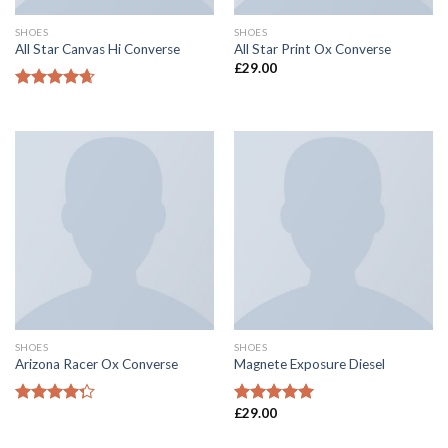
SHOES
SHOES
All Star Canvas Hi Converse
All Star Print Ox Converse
£
29.00
4.33
滿分
5 分
SHOES
SHOES
Arizona Racer Ox Converse
Magnete Exposure Diesel
£
29.00
4
滿分 5
5
滿分 5
分
分