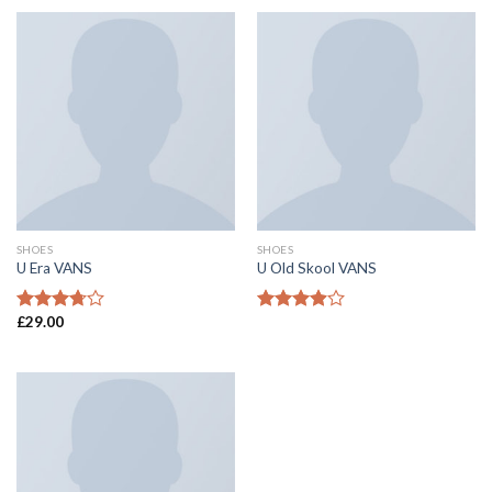
SHOES
SHOES
U Era VANS
U Old Skool VANS
£
29.00
3.5
滿分
3.67
滿
5 分
分 5 分