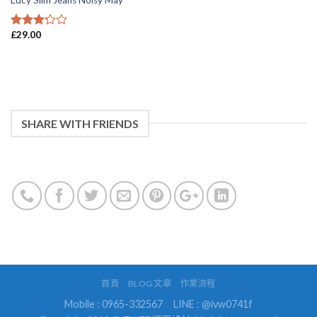
Lucy Slim Jeans Noisy May
£
29.00
3
滿分
5 分
SHARE WITH FRIENDS
首頁
BLOG文章
作業流程
Mobile : 0965-332567
LINE : @ivw0741f