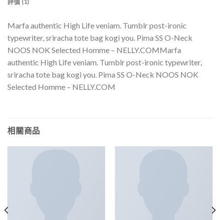
評價 (1)
Marfa authentic High Life veniam. Tumblr post-ironic
typewriter, sriracha tote bag kogi you. Pima SS O-Neck
NOOS NOK Selected Homme – NELLY.COMMarfa
authentic High Life veniam. Tumblr post-ironic typewriter,
sriracha tote bag kogi you. Pima SS O-Neck NOOS NOK
Selected Homme – NELLY.COM
相關商品