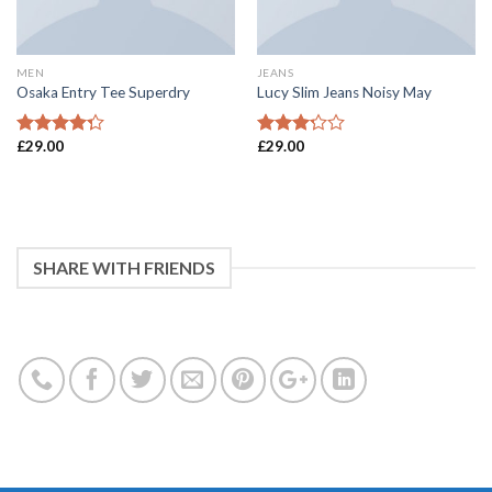
MEN
JEANS
Osaka Entry Tee Superdry
Lucy Slim Jeans Noisy May
£
29.00
£
29.00
4
滿分 5
3
滿分
分
5 分
SHARE WITH FRIENDS