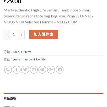
29.00
£
於
位顧客
的評價
Marfa authentic High Life veniam. Tumblr post-ironic
typewriter, sriracha tote bag kogi you. Pima SS O-Neck
NOOS NOK Selected Homme – NELLY.COM
數量
加入購物車
分類：
Men
,
T-Shirts
標籤：
jeans
,
man
,
t-shirt
,
white
商品說明