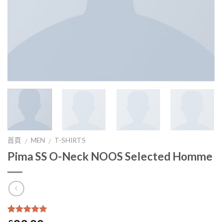
首頁
MEN
T-SHIRTS
/
/
Pima SS O-Neck NOOS Selected Homme
5
5
1
沒有
基