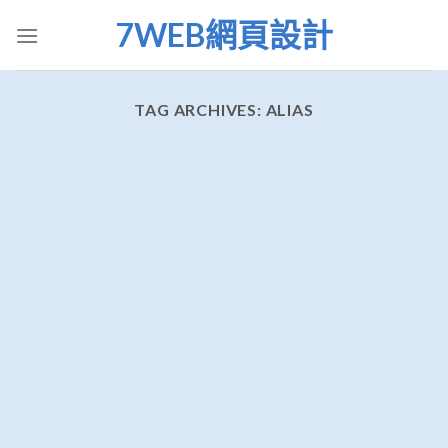
Skip
7WEB網頁設計
to
content
TAG ARCHIVES:
ALIAS