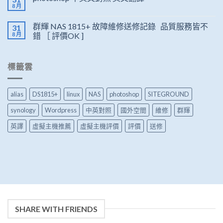
8 月
群輝 NAS 1815+ 故障維修送修記錄 品質服務皆不
31
8 月
錯 ［ 評價OK ]
標籤雲
alias
DS1815+
linux
NAS
photoshop
SITEGROUND
synology
Wordpress
中英對照
國外空間
維修
群輝
英譯
虛擬主機推薦
虛擬主機評價
評價
送修
SHARE WITH FRIENDS