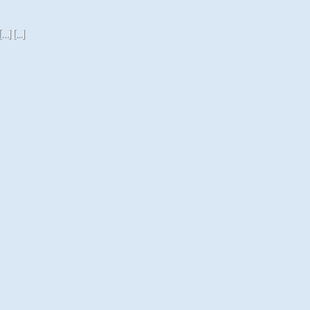
[...]