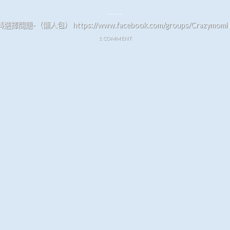
2018-12-28
擇問題-（懶人包） https://www.facebook.com/groups/Crazymomi […] 
1 COMMENT