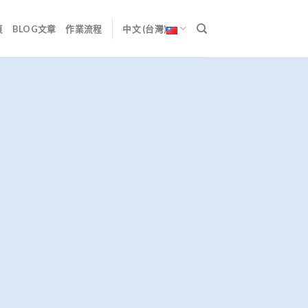
頁
BLOG文章
作業流程
中文 (台灣)
人包）