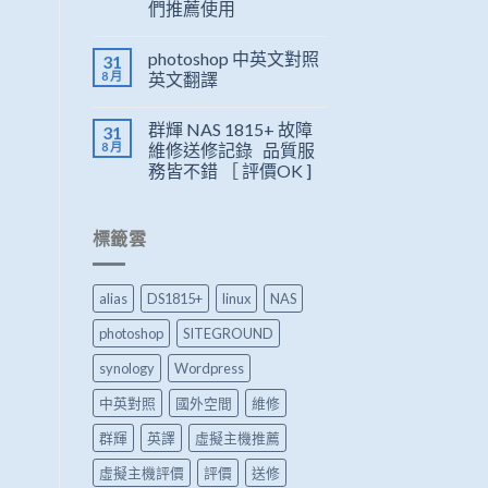
們推薦使用
photoshop 中英文對照
31
8 月
英文翻譯
群輝 NAS 1815+ 故障
31
8 月
維修送修記錄 品質服
務皆不錯 ［ 評價OK ]
標籤雲
alias
DS1815+
linux
NAS
photoshop
SITEGROUND
synology
Wordpress
中英對照
國外空間
維修
群輝
英譯
虛擬主機推薦
虛擬主機評價
評價
送修