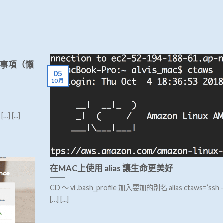
意事項（懶
05
10 月
] [...]
在MAC上使用 alias 讓生命更美好
CD ～ vi .bash_profile 加入要加的別名 alias ctaws=’ssh -
[…] [...]