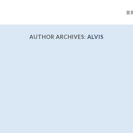
首
AUTHOR ARCHIVES:
ALVIS
毛小孩寵物
料選擇問題 貓食 評價 如何選擇 注意事項（懶