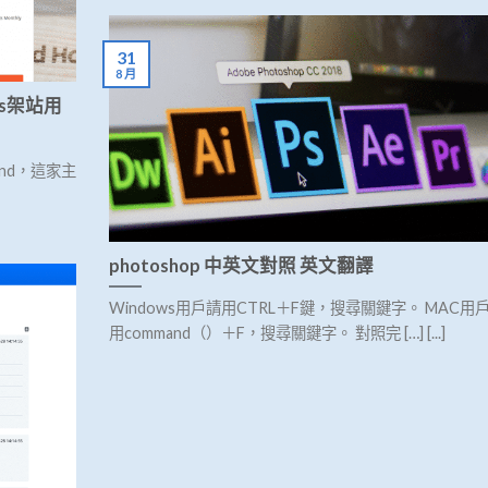
31
8 月
ss架站用
und，這家主
photoshop 中英文對照 英文翻譯
Windows用戶請用CTRL＋F鍵，搜尋關鍵字。 MAC用
用command（）＋F，搜尋關鍵字。 對照完 […] [...]