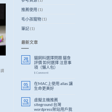
推薦使用
(1)
毛小孩寵物
(1)
筆記
(1)
最新文章
貓飼料選擇問題 貓食
28
12 月
評價 如何選擇 注意事
項（懶人包）
戶請
1
Comment
在MAC上使用 alias 讓
05
10 月
生命更美好
虛擬主機推薦
02
10 月
siteground 台灣
wordpress架站用戶我